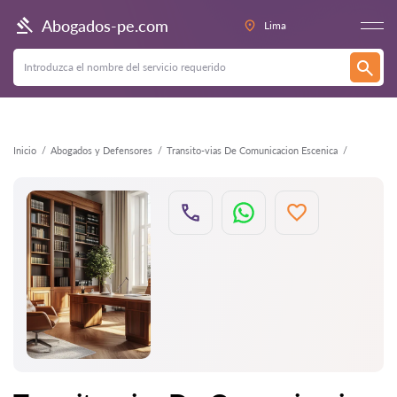
Atrás
Abogados-pe.com
Lima
Inicio
Abogados y Defensores
Transito-vias De Comunicacion Escenica