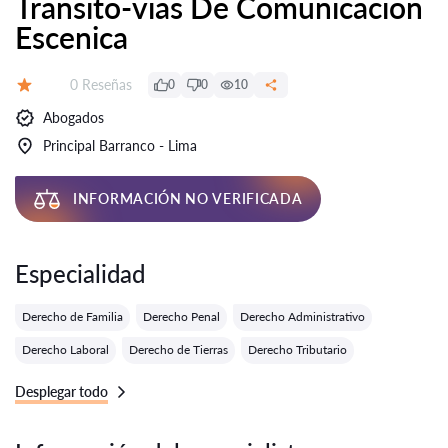
Transito-vias De Comunicacion
Escenica
Número de reseñas:
0 Reseñas
0
0
10
Calificación:
Abogados
Principal Barranco - Lima
INFORMACIÓN NO VERIFICADA
Especialidad
Derecho de Familia
Derecho Penal
Derecho Administrativo
Derecho Laboral
Derecho de Tierras
Derecho Tributario
Desplegar todo