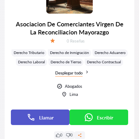
Asociacion De Comerciantes Virgen De
La Reconciliacion Mayorazgo
Número de reseñas:
0 Reseñas
Calificación:
Derecho Tributario
Derecho de Inmigración
Derecho Aduanero
Derecho Laboral
Derecho de Tierras
Derecho Contractual
Desplegar todo
Abogados
Lima
Llamar
Escribir
0
0