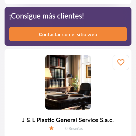
¡Consigue más clientes!
Contactar con el sitio web
J & L Plastic General Service S.a.c.
Número de reseñas:
0 Reseñas
Calificación: