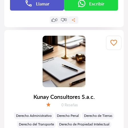
Llamar
Escribir
0
0
Kunay Consultores S.a.c.
Número de reseñas:
0 Reseñas
Calificación:
Derecho Administrativo
Derecho Penal
Derecho de Tierras
Derecho del Transporte
Derecho de Propiedad Intelectual