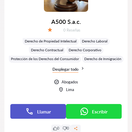
A500 S.a.c.
Número de reseñas:
0 Reseñas
Calificación:
Derecho de Propiedad Intelectual
Derecho Laboral
Derecho Contractual
Derecho Corporativo
Protección de los Derechos del Consumidor
Derecho de Inmigración
Desplegar todo
Abogados
Lima
Llamar
Escribir
0
0