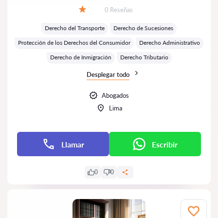
Número de reseñas:
0 Reseñas
Calificación:
Derecho del Transporte
Derecho de Sucesiones
Protección de los Derechos del Consumidor
Derecho Administrativo
Derecho de Inmigración
Derecho Tributario
Desplegar todo
Abogados
Lima
Llamar
Escribir
0
0