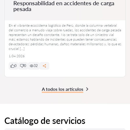
Responsabilidad en accidentes de carga
pesada
En el vibrante ecosistema logístico de Perú, donde la columna vertebral
del comercio a menudo viaja sobre ruedas, los accidentes de carga pesada
representan un desafío constante. No se trata solo de un siniestro vial
más; estamos hablando de incidentes que pueden tener consecuencias
devastadoras: pérdidas humanas, daños materiales millonarios y, lo que es
crucial […]
1.04.2026
0
0
32
A todos los artículos
Catálogo de servicios