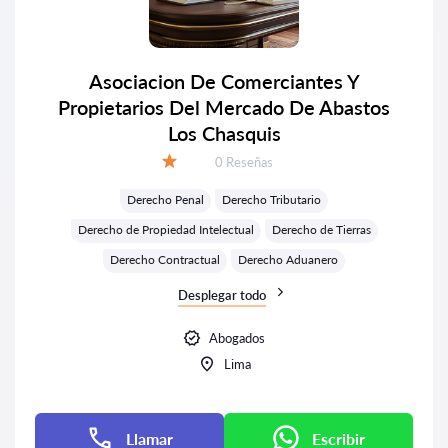
Asociacion De Comerciantes Y
Propietarios Del Mercado De Abastos
Los Chasquis
Número de reseñas:
0 Reseñas
Calificación:
Derecho Penal
Derecho Tributario
Derecho de Propiedad Intelectual
Derecho de Tierras
Derecho Contractual
Derecho Aduanero
Desplegar todo
Abogados
Lima
Llamar
Escribir