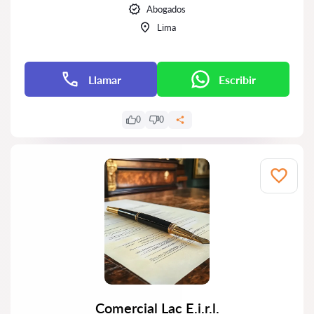
Abogados
Lima
Llamar
Escribir
0
0
Comercial Lac E.i.r.l.