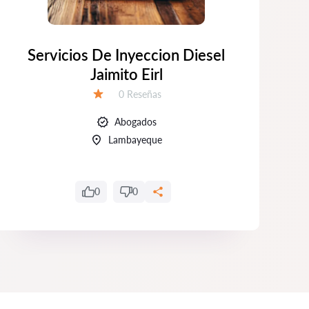
Servicios De Inyeccion Diesel
I
Jaimito Eirl
Número de reseñas:
0 Reseñas
Calificación:
Abogados
Lambayeque
0
0