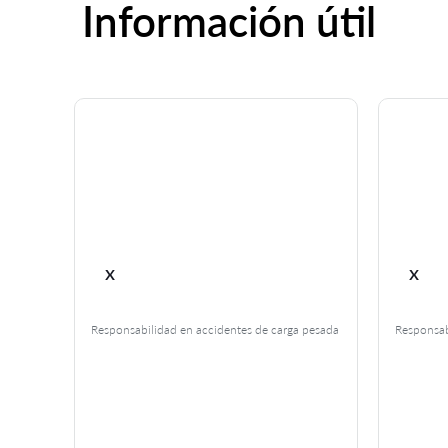
Información útil
x
x
 tiempo
Responsabilidad en accidentes de carga pesada
Responsab
para
n día a
tos
n
 que
ra