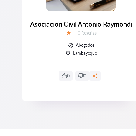
.l.
Asociacion Civil Antonio Raymondi
Número de reseñas:
0 Reseñas
Calificación:
Abogados
Lambayeque
0
0