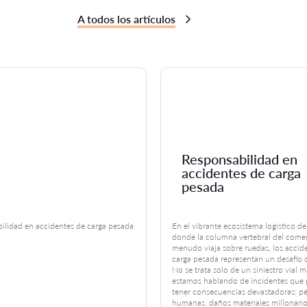
A todos los artículos
Responsabilidad en
accidentes de carga
pesada
ilidad en accidentes de carga pesada
En el vibrante ecosistema logístico de
donde la columna vertebral del comer
menudo viaja sobre ruedas, los accid
carga pesada representan un desafío 
No se trata solo de un siniestro vial m
estamos hablando de incidentes que
tener consecuencias devastadoras: p
humanas, daños materiales millonarios