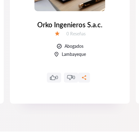
Orko Ingenieros S.a.c.
Número de reseñas:
0 Reseñas
Calificación:
Abogados
Lambayeque
0
0