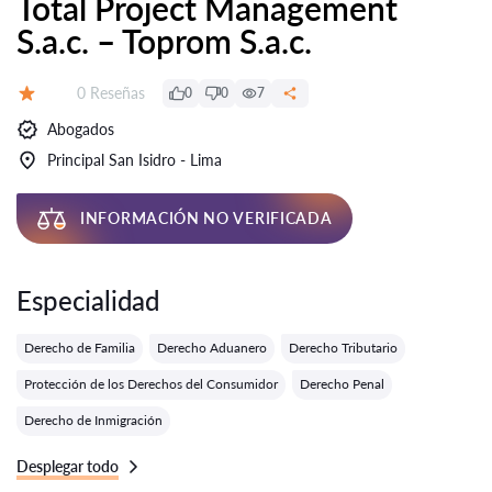
Total Project Management
S.a.c. – Toprom S.a.c.
Número de reseñas:
0 Reseñas
0
0
7
Calificación:
Abogados
Principal San Isidro - Lima
INFORMACIÓN NO VERIFICADA
Especialidad
Derecho de Familia
Derecho Aduanero
Derecho Tributario
Protección de los Derechos del Consumidor
Derecho Penal
Derecho de Inmigración
Desplegar todo