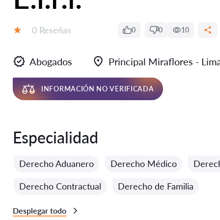
Número de reseñas:
0 Reseñas
0
0
10
Calificación:
Abogados
Principal Miraflores - Li
INFORMACIÓN NO VERIFICADA
Especialidad
Derecho Aduanero
Derecho Médico
Derech
Derecho Contractual
Derecho de Familia
Desplegar todo