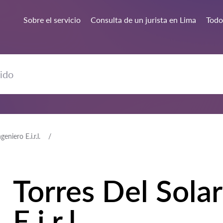
Sobre el servicio
Consulta de un jurista en Lima
Todos
eniero E.i.r.l.
Torres Del Solar
E.i.r.l.