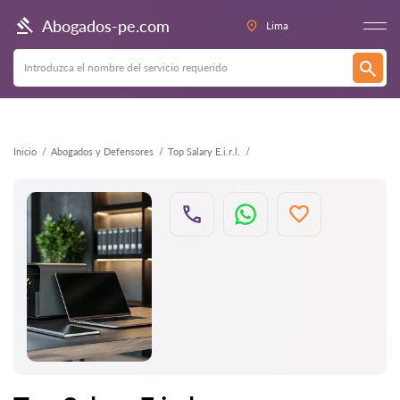
Atrás
Abogados-pe.com
Lima
Inicio
Abogados y Defensores
Top Salary E.i.r.l.