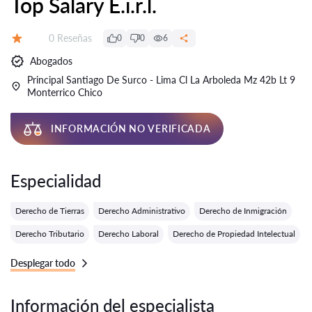
Top Salary E.i.r.l.
Número de reseñas:
0 Reseñas
0
0
6
Calificación:
Abogados
Principal Santiago De Surco - Lima Cl La Arboleda Mz 42b Lt 9
Monterrico Chico
INFORMACIÓN NO VERIFICADA
Especialidad
Derecho de Tierras
Derecho Administrativo
Derecho de Inmigración
Derecho Tributario
Derecho Laboral
Derecho de Propiedad Intelectual
Desplegar todo
Información del especialista