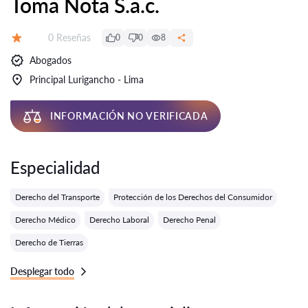
Toma Nota S.a.c.
Número de reseñas:
0 Reseñas
0
0
8
Calificación:
Abogados
Principal Lurigancho - Lima
INFORMACIÓN NO VERIFICADA
Especialidad
Derecho del Transporte
Protección de los Derechos del Consumidor
Derecho Médico
Derecho Laboral
Derecho Penal
Derecho de Tierras
Desplegar todo