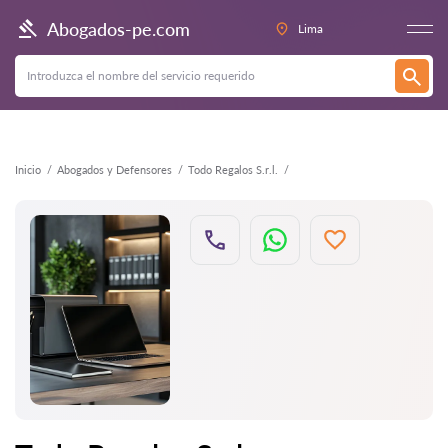
Atrás
Abogados-pe.com
Lima
Inicio
Abogados y Defensores
Todo Regalos S.r.l.