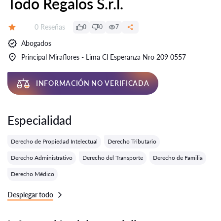
Todo Regalos S.r.l.
Número de reseñas:
0 Reseñas
0
0
7
Calificación:
Abogados
Principal Miraflores - Lima Cl Esperanza Nro 209 0557
INFORMACIÓN NO VERIFICADA
Especialidad
Derecho de Propiedad Intelectual
Derecho Tributario
Derecho Administrativo
Derecho del Transporte
Derecho de Familia
Derecho Médico
Desplegar todo