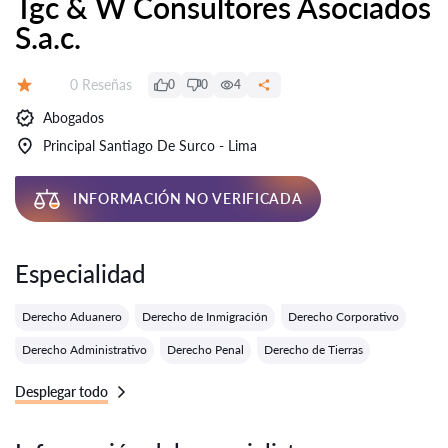
Tgc & W Consultores Asociados
S.a.c.
Número de reseñas:
0 Reseñas
0
0
4
Calificación:
Abogados
Principal Santiago De Surco - Lima
INFORMACIÓN NO VERIFICADA
Especialidad
Derecho Aduanero
Derecho de Inmigración
Derecho Corporativo
Derecho Administrativo
Derecho Penal
Derecho de Tierras
Desplegar todo