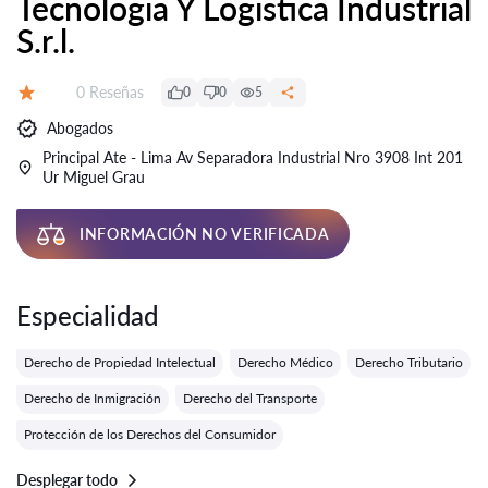
Tecnologia Y Logistica Industrial
S.r.l.
Número de reseñas:
0 Reseñas
0
0
5
Calificación:
Abogados
Principal Ate - Lima Av Separadora Industrial Nro 3908 Int 201
Ur Miguel Grau
INFORMACIÓN NO VERIFICADA
Especialidad
Derecho de Propiedad Intelectual
Derecho Médico
Derecho Tributario
Derecho de Inmigración
Derecho del Transporte
Protección de los Derechos del Consumidor
Desplegar todo