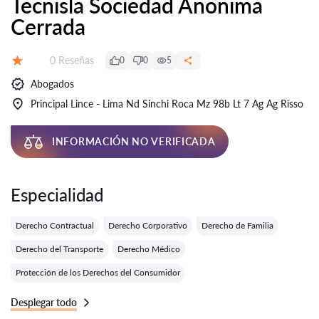
Tecnisla Sociedad Anonima
Cerrada
Número de reseñas:
0 Reseñas
0
0
5
Calificación:
Abogados
Principal Lince - Lima Nd Sinchi Roca Mz 98b Lt 7 Ag Ag Risso
INFORMACIÓN NO VERIFICADA
Especialidad
Derecho Contractual
Derecho Corporativo
Derecho de Familia
Derecho del Transporte
Derecho Médico
Protección de los Derechos del Consumidor
Desplegar todo