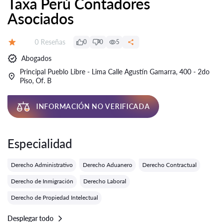
Taxa Perú Contadores
Asociados
Número de reseñas:
0 Reseñas
0
0
5
Calificación:
Abogados
Principal Pueblo Libre - Lima Calle Agustín Gamarra, 400 - 2do
Piso, Of. B
INFORMACIÓN NO VERIFICADA
Especialidad
Derecho Administrativo
Derecho Aduanero
Derecho Contractual
Derecho de Inmigración
Derecho Laboral
Derecho de Propiedad Intelectual
Desplegar todo