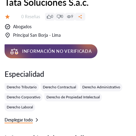
Tata Soluciones S.a.c.
Número de reseñas:
0 Reseñas
0
0
9
Calificación:
Abogados
Principal San Borja - Lima
INFORMACIÓN NO VERIFICADA
Especialidad
Derecho Tributario
Derecho Contractual
Derecho Administrativo
Derecho Corporativo
Derecho de Propiedad Intelectual
Derecho Laboral
Desplegar todo