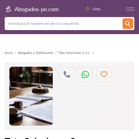
Atrás
Abogados-pe.com
Lima
Inicio
Abogados y Defensores
Tata Soluciones S.a.c.