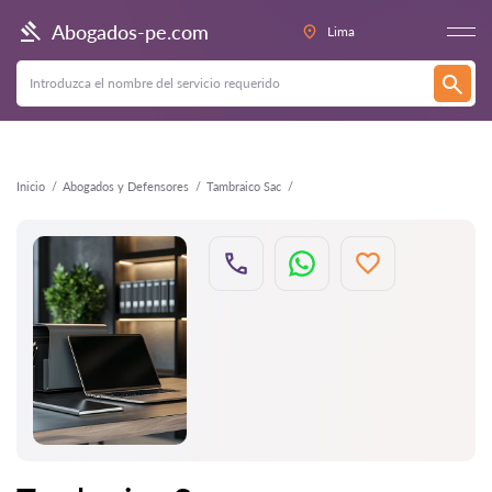
Atrás
Abogados-pe.com
Lima
Inicio
Abogados y Defensores
Tambraico Sac