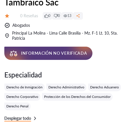
Tambraico Sac
Número de reseñas:
0 Reseñas
0
0
13
Calificación:
Abogados
Principal La Molina - Lima Calle Brasilia - Mz. F-1 Lt. 10, Sta.
Patricia
INFORMACIÓN NO VERIFICADA
Especialidad
Derecho de Inmigración
Derecho Administrativo
Derecho Aduanero
Derecho Corporativo
Protección de los Derechos del Consumidor
Derecho Penal
Desplegar todo