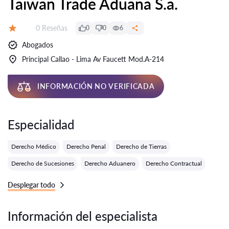
Taiwan Trade Aduana S.a.
Número de reseñas:
0 Reseñas
0
0
6
Calificación:
Abogados
Principal Callao - Lima Av Faucett Mod.A-214
INFORMACIÓN NO VERIFICADA
Especialidad
Derecho Médico
Derecho Penal
Derecho de Tierras
Derecho de Sucesiones
Derecho Aduanero
Derecho Contractual
Desplegar todo
Información del especialista