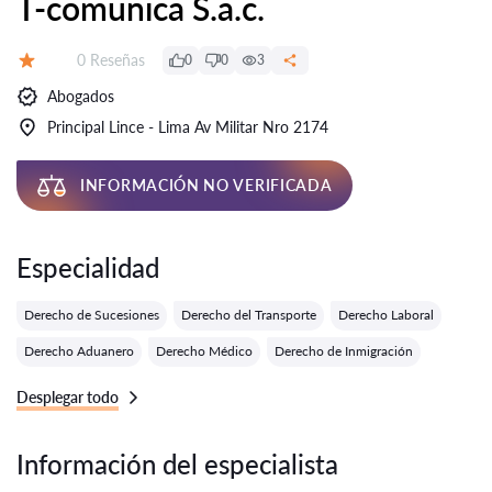
T-comunica S.a.c.
Número de reseñas:
0 Reseñas
0
0
3
Calificación:
Abogados
Principal Lince - Lima Av Militar Nro 2174
INFORMACIÓN NO VERIFICADA
Especialidad
Derecho de Sucesiones
Derecho del Transporte
Derecho Laboral
Derecho Aduanero
Derecho Médico
Derecho de Inmigración
Desplegar todo
Información del especialista