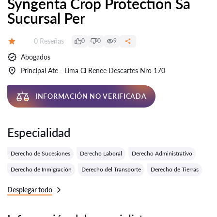
Syngenta Crop Protection Sa
Sucursal Per
Número de reseñas:
0 Reseñas
0
0
9
Calificación:
Abogados
Principal Ate - Lima Cl Renee Descartes Nro 170
INFORMACIÓN NO VERIFICADA
Especialidad
Derecho de Sucesiones
Derecho Laboral
Derecho Administrativo
Derecho de Inmigración
Derecho del Transporte
Derecho de Tierras
Desplegar todo