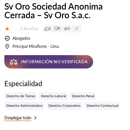
Sv Oro Sociedad Anonima
Cerrada – Sv Oro S.a.c.
Número de reseñas:
0 Reseñas
0
0
4
Calificación:
Abogados
Principal Miraflores - Lima
INFORMACIÓN NO VERIFICADA
Especialidad
Derecho de Tierras
Derecho Laboral
Derecho Penal
Derecho Administrativo
Derecho Corporativo
Derecho Contractual
Desplegar todo