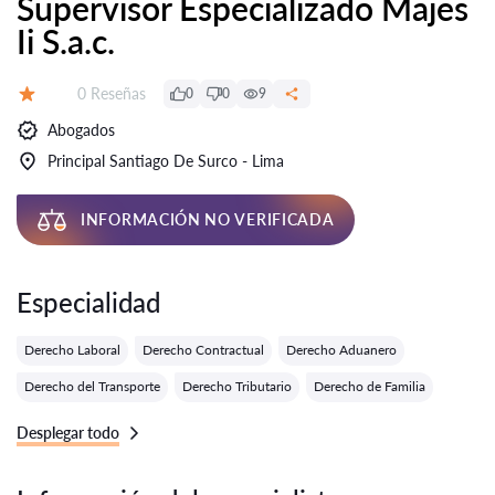
Supervisor Especializado Majes
Ii S.a.c.
Número de reseñas:
0 Reseñas
0
0
9
Calificación:
Abogados
Principal Santiago De Surco - Lima
INFORMACIÓN NO VERIFICADA
Especialidad
Derecho Laboral
Derecho Contractual
Derecho Aduanero
Derecho del Transporte
Derecho Tributario
Derecho de Familia
Desplegar todo