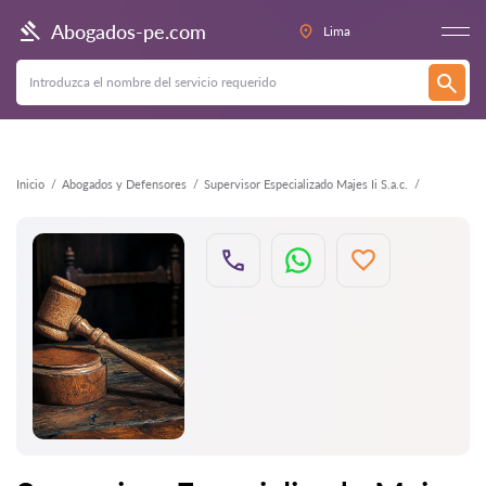
Atrás
Abogados-pe.com
Lima
Inicio
Abogados y Defensores
Supervisor Especializado Majes Ii S.a.c.