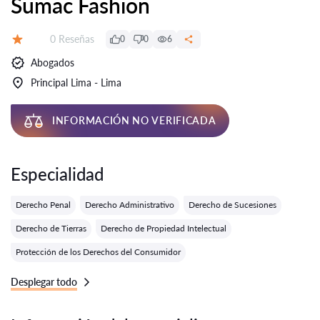
Sumac Fashion
Número de reseñas:
0 Reseñas
0
0
6
Calificación:
Abogados
Principal Lima - Lima
INFORMACIÓN NO VERIFICADA
Especialidad
Derecho Penal
Derecho Administrativo
Derecho de Sucesiones
Derecho de Tierras
Derecho de Propiedad Intelectual
Protección de los Derechos del Consumidor
Desplegar todo