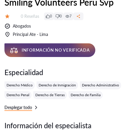
Smiling Volunteers Peru Svp
Número de reseñas:
0 Reseñas
0
0
7
Calificación:
Abogados
Principal Ate - Lima
INFORMACIÓN NO VERIFICADA
Especialidad
Derecho Médico
Derecho de Inmigración
Derecho Administrativo
Derecho Penal
Derecho de Tierras
Derecho de Familia
Desplegar todo
Información del especialista