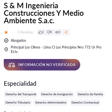
S & M Ingenieria
Construcciones Y Medio
Ambiente S.a.c.
Número de reseñas:
0 Reseñas
0
0
8
Calificación:
Abogados
Principal Los Olivos - Lima Cl Los Principios Nro 772 Ur Pro
Et.Iv
INFORMACIÓN NO VERIFICADA
Especialidad
Derecho del Transporte
Derecho de Inmigración
Derecho de Familia
Derecho Tributario
Derecho Administrativo
Derecho Contractual