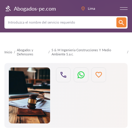
Atrás
Abogados-pe.com
Lima
Abogados y
S & M Ingenieria Construcciones Y Medio
Inicio
Defensores
Ambiente S.a.c.