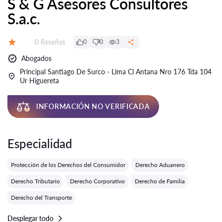
S & G Asesores Consultores
S.a.c.
Número de reseñas:
0 Reseñas
0
0
3
Calificación:
Abogados
Principal Santiago De Surco - Lima Cl Antana Nro 176 Tda 104
Ur Higuereta
INFORMACIÓN NO VERIFICADA
Especialidad
Protección de los Derechos del Consumidor
Derecho Aduanero
Derecho Tributario
Derecho Corporativo
Derecho de Familia
Derecho del Transporte
Desplegar todo