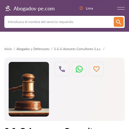
Atrás
Abogados-pe.com
Lima
Inicio
Abogados y Defensores
S & G Asesores Consultores S.a.c.