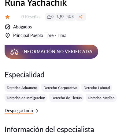
Runa Yachachik
Número de reseñas:
0 Reseñas
0
0
8
Calificación:
Abogados
Principal Pueblo Libre - Lima
INFORMACIÓN NO VERIFICADA
Especialidad
Derecho Aduanero
Derecho Corporativo
Derecho Laboral
Derecho de Inmigración
Derecho de Tierras
Derecho Médico
Desplegar todo
Información del especialista