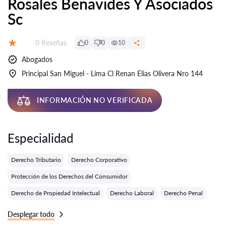
Rosales Benavides Y Asociados
Sc
Número de reseñas:
0 Reseñas
0
0
10
Calificación:
Abogados
Principal San Miguel - Lima Cl Renan Elias Olivera Nro 144
INFORMACIÓN NO VERIFICADA
Especialidad
Derecho Tributario
Derecho Corporativo
Protección de los Derechos del Consumidor
Derecho de Propiedad Intelectual
Derecho Laboral
Derecho Penal
Desplegar todo