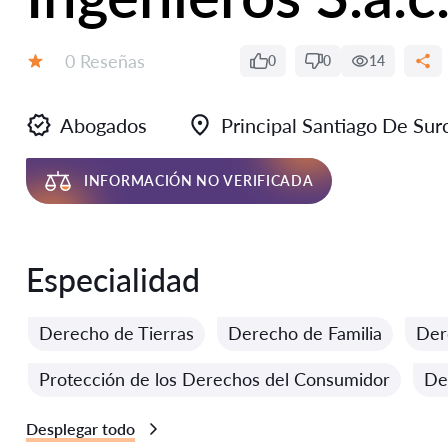
Número de reseñas:
0 Reseñas
0
0
14
Calificación:
Abogados
Principal Santiago De Sur
INFORMACIÓN NO VERIFICADA
Especialidad
Derecho de Tierras
Derecho de Familia
Der
Protección de los Derechos del Consumidor
De
Desplegar todo