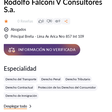
Rodolfo Falconi V Consultores
S.a.
Número de reseñas:
0 Reseñas
0
0
9
Calificación:
Abogados
Principal Breña - Lima Av Arica Nro 857 Int 109
INFORMACIÓN NO VERIFICADA
Especialidad
Derecho del Transporte
Derecho Penal
Derecho Tributario
Derecho Contractual
Protección de los Derechos del Consumidor
Derecho de Inmigración
Desplegar todo