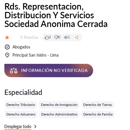
Rds. Representacion,
Distribucion Y Servicios
Sociedad Anonima Cerrada
Número de reseñas:
0 Reseñas
0
0
5
Calificación:
Abogados
Principal San Isidro - Lima
INFORMACIÓN NO VERIFICADA
Especialidad
Derecho Tributario
Derecho de Inmigración
Derecho de Tierras
Derecho Aduanero
Derecho Administrativo
Derecho de Familia
Desplegar todo