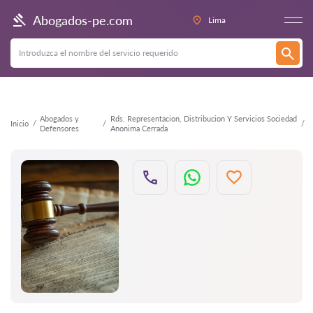
Atrás
Abogados-pe.com
Lima
Abogados y
Rds. Representacion, Distribucion Y Servicios Sociedad
Inicio
Defensores
Anonima Cerrada