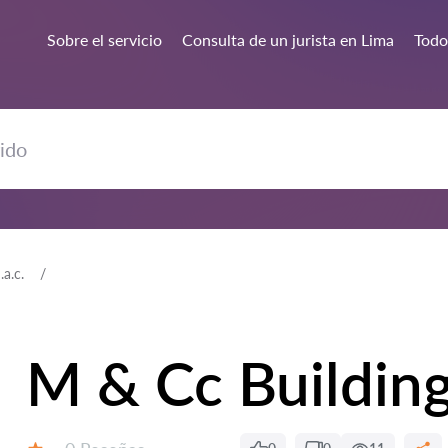
Sobre el servicio
Consulta de un jurista en Lima
Todos
a.c.
M & Cc Building 
Número de reseñas: