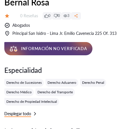
Bernal Rosa
Número de reseñas:
0 Reseñas
0
0
3
Calificación:
Abogados
Principal San Isidro - Lima Jr. Emilio Cavenecia 225 Of. 313
INFORMACIÓN NO VERIFICADA
Especialidad
Derecho de Sucesiones
Derecho Aduanero
Derecho Penal
Derecho Médico
Derecho del Transporte
Derecho de Propiedad Intelectual
Desplegar todo