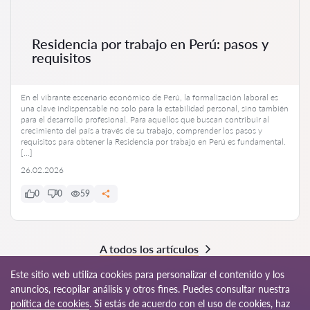
Residencia por trabajo en Perú: pasos y
requisitos
En el vibrante escenario económico de Perú, la formalización laboral es
una clave indispensable no solo para la estabilidad personal, sino también
para el desarrollo profesional. Para aquellos que buscan contribuir al
crecimiento del país a través de su trabajo, comprender los pasos y
requisitos para obtener la Residencia por trabajo en Perú es fundamental.
[…]
26.02.2026
0
0
59
A todos los artículos
Este sitio web utiliza cookies para personalizar el contenido y los
anuncios, recopilar análisis y otros fines. Puedes consultar nuestra
política de cookies
. Si estás de acuerdo con el uso de cookies, haz