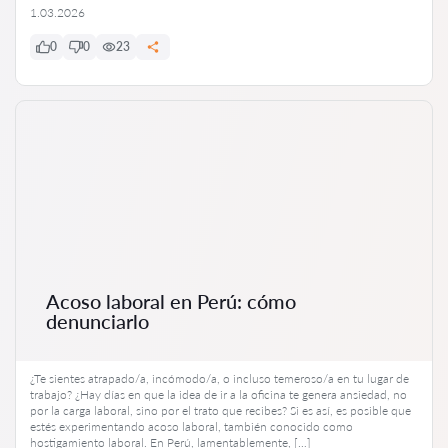
1.03.2026
0
0
23
Acoso laboral en Perú: cómo
denunciarlo
¿Te sientes atrapado/a, incómodo/a, o incluso temeroso/a en tu lugar de
trabajo? ¿Hay días en que la idea de ir a la oficina te genera ansiedad, no
por la carga laboral, sino por el trato que recibes? Si es así, es posible que
estés experimentando acoso laboral, también conocido como
hostigamiento laboral. En Perú, lamentablemente, […]