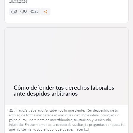
18.03.2026
0
0
28
Cómo defender tus derechos laborales
ante despidos arbitrarios
¡Estimado/a trabajador/a, sabemos lo que sientes! Ser despedido de tu
empleo de forma inesperada es más que una simple interrupción; es un
golpe duro, una fuente de incertidumbre, frustración y, a menudo,
injusticia. En ese momento, la cabeza da vueltas, te preguntas por qué a ti,
qué hiciste mal y, sobre todo, qué puedes hacer […]