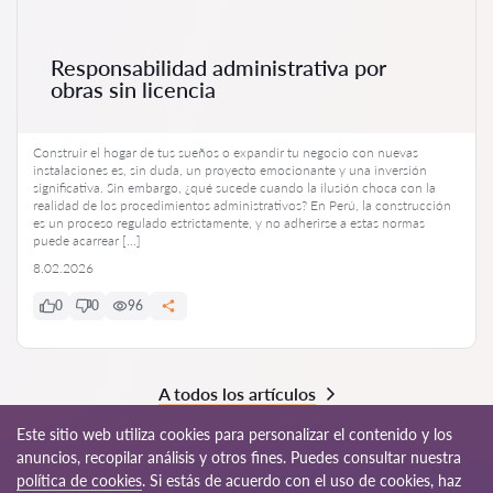
Responsabilidad administrativa por
obras sin licencia
Construir el hogar de tus sueños o expandir tu negocio con nuevas
instalaciones es, sin duda, un proyecto emocionante y una inversión
significativa. Sin embargo, ¿qué sucede cuando la ilusión choca con la
realidad de los procedimientos administrativos? En Perú, la construcción
es un proceso regulado estrictamente, y no adherirse a estas normas
puede acarrear […]
8.02.2026
0
0
96
A todos los artículos
Este sitio web utiliza cookies para personalizar el contenido y los
anuncios, recopilar análisis y otros fines. Puedes consultar nuestra
política de cookies
. Si estás de acuerdo con el uso de cookies, haz