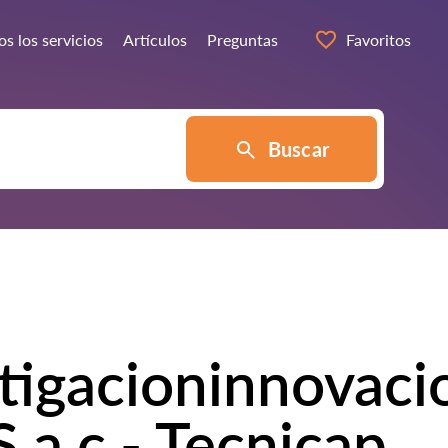
s los servicios
Artículos
Preguntas
Favoritos
Buscar
tigacioninnovaci
.a.c.- Tecnicap