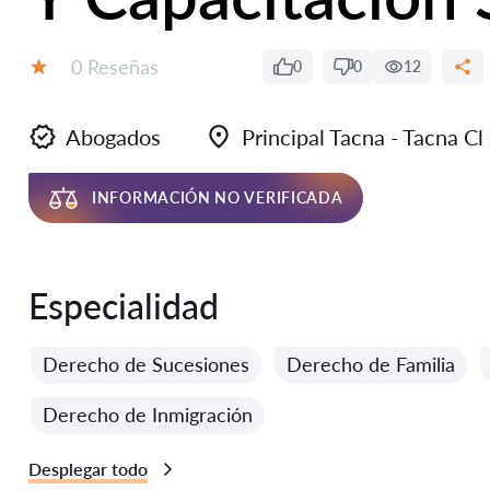
Número de reseñas:
0 Reseñas
0
0
12
Calificación:
Abogados
Principal Tacna - Tacna C
INFORMACIÓN NO VERIFICADA
Especialidad
Derecho de Sucesiones
Derecho de Familia
Derecho de Inmigración
Desplegar todo