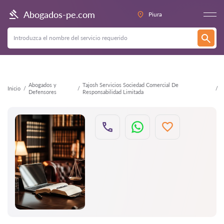
Atrás
Abogados-pe.com
Piura
Abogados y
Tajosh Servicios Sociedad Comercial De
Inicio
Defensores
Responsabilidad Limitada