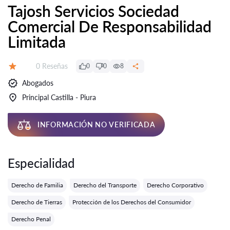
Tajosh Servicios Sociedad
Comercial De Responsabilidad
Limitada
Número de reseñas:
0 Reseñas
0
0
8
Calificación:
Abogados
Principal Castilla - Piura
INFORMACIÓN NO VERIFICADA
Especialidad
Derecho de Familia
Derecho del Transporte
Derecho Corporativo
Derecho de Tierras
Protección de los Derechos del Consumidor
Derecho Penal