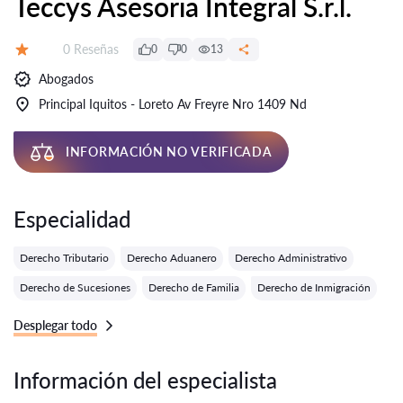
Teccys Asesoria Integral S.r.l.
Número de reseñas:
0 Reseñas
0
0
13
Calificación:
Abogados
Principal Iquitos - Loreto Av Freyre Nro 1409 Nd
INFORMACIÓN NO VERIFICADA
Especialidad
Derecho Tributario
Derecho Aduanero
Derecho Administrativo
Derecho de Sucesiones
Derecho de Familia
Derecho de Inmigración
Desplegar todo
Información del especialista