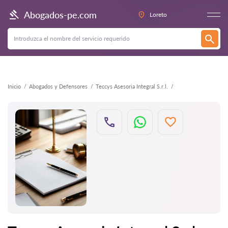
Atrás
Abogados-pe.com
Loreto
Inicio
Abogados y Defensores
Teccys Asesoria Integral S.r.l.