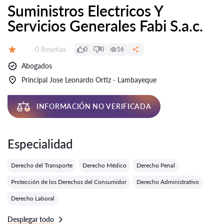
Suministros Electricos Y
Servicios Generales Fabi S.a.c.
Número de reseñas:
0 Reseñas
0
0
16
Calificación:
Abogados
Principal Jose Leonardo Ortiz - Lambayeque
INFORMACIÓN NO VERIFICADA
Especialidad
Derecho del Transporte
Derecho Médico
Derecho Penal
Protección de los Derechos del Consumidor
Derecho Administrativo
Derecho Laboral
Desplegar todo