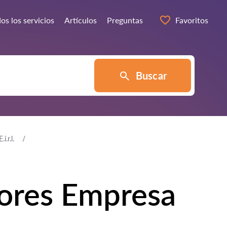
os los servicios
Artículos
Preguntas
Favoritos
Buscar
.r.l.
ores Empresa