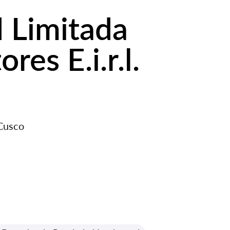
 Limitada
es E.i.r.l.
 Cusco