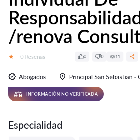
Responsabilidad
/renova Consultor
Número de reseñas:
0 Reseñas
0
0
11
Calificación:
Abogados
Principal San Sebastian -
INFORMACIÓN NO VERIFICADA
Especialidad