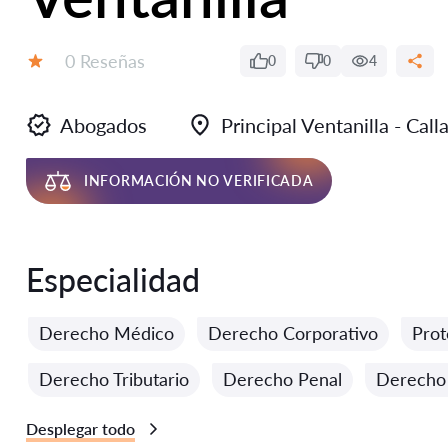
Número de reseñas:
0 Reseñas
0
0
4
Calificación:
Abogados
Principal Ventanilla - Call
INFORMACIÓN NO VERIFICADA
Especialidad
Derecho Médico
Derecho Corporativo
Prot
Derecho Tributario
Derecho Penal
Derecho 
Desplegar todo