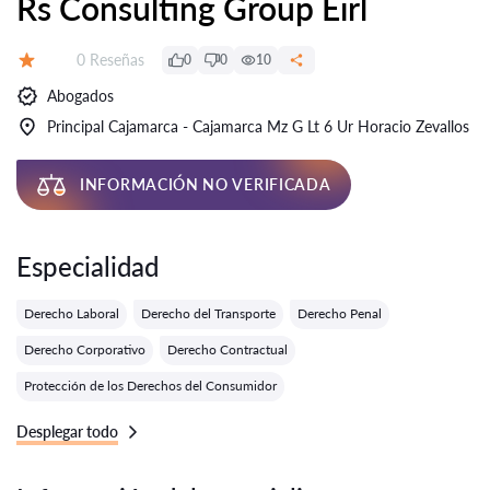
Rs Consulting Group Eirl
Número de reseñas:
0 Reseñas
0
0
10
Calificación:
Abogados
Principal Cajamarca - Cajamarca Mz G Lt 6 Ur Horacio Zevallos
INFORMACIÓN NO VERIFICADA
Especialidad
Derecho Laboral
Derecho del Transporte
Derecho Penal
Derecho Corporativo
Derecho Contractual
Protección de los Derechos del Consumidor
Desplegar todo