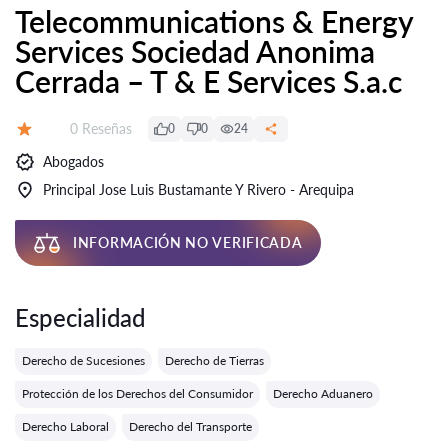
Telecommunications & Energy
Services Sociedad Anonima
Cerrada – T & E Services S.a.c
Número de reseñas:
0 Reseñas
0
0
24
Calificación:
Abogados
Principal Jose Luis Bustamante Y Rivero - Arequipa
INFORMACIÓN NO VERIFICADA
Especialidad
Derecho de Sucesiones
Derecho de Tierras
Protección de los Derechos del Consumidor
Derecho Aduanero
Derecho Laboral
Derecho del Transporte