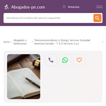
Atrás
Abogados-pe.com
Arequipa
Abogados y
Telecommunications & Energy Services Sociedad
Inicio
Defensores
Anonima Cerrada – T & E Services S.a.c