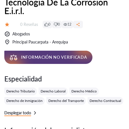
Tecnologia De La Corrosion
E.i.r.l.
Número de reseñas:
0 Reseñas
0
0
12
Calificación:
Abogados
Principal Paucarpata - Arequipa
INFORMACIÓN NO VERIFICADA
Especialidad
Derecho Tributario
Derecho Laboral
Derecho Médico
Derecho de Inmigración
Derecho del Transporte
Derecho Contractual
Desplegar todo