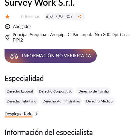
Survey Work S.r.l.
Número de reseñas:
0 Reseñas
0
0
9
Calificación:
Abogados
Principal Arequipa - Arequipa Cl Paucarpata Nro 300 Dpt Casa
F Pi.2
INFORMACIÓN NO VERIFICADA
Especialidad
Derecho Laboral
Derecho Corporativo
Derecho de Familia
Derecho Tributario
Derecho Administrativo
Derecho Médico
Desplegar todo
Información del especialista