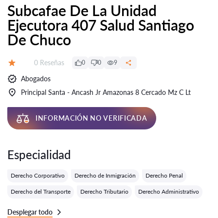
Subcafae De La Unidad
Ejecutora 407 Salud Santiago
De Chuco
Número de reseñas:
0 Reseñas
0
0
9
Calificación:
Abogados
Principal Santa - Ancash Jr Amazonas 8 Cercado Mz C Lt
INFORMACIÓN NO VERIFICADA
Especialidad
Derecho Corporativo
Derecho de Inmigración
Derecho Penal
Derecho del Transporte
Derecho Tributario
Derecho Administrativo
Desplegar todo