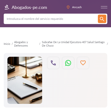
Atrás
Abogados-pe.com
Ancash
Abogados y
Subcafae De La Unidad Ejecutora 407 Salud Santiago
Inicio
Defensores
De Chuco